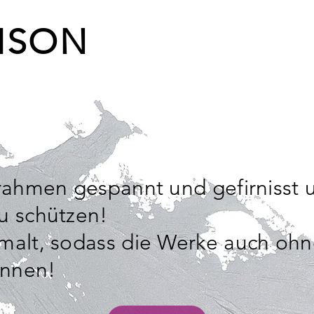
ISON
lrahmen gespannt und gefirnisst 
u schützen!
emalt, sodass die Werke auch o
önnen!