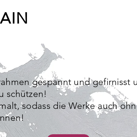
AIN
lrahmen gespannt und gefirnisst 
u schützen!
emalt, sodass die Werke auch o
önnen!